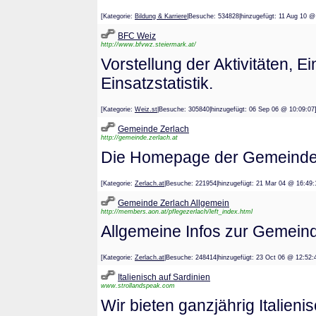
[Kategorie:
Bildung & Karriere
|Besuche: 534828|hinzugefügt: 11 Aug 
BFC Weiz
http://www.bfvwz.steiermark.at/
Vorstellung der Aktivitäten, 
Einsatzstatistik.
[Kategorie:
Weiz.st
|Besuche: 305840|hinzugefügt: 06 Sep 06 @ 10:
Gemeinde Zerlach
http://gemeinde.zerlach.at
Die Homepage der Gemeinde 
[Kategorie:
Zerlach.at
|Besuche: 221954|hinzugefügt: 21 Mar 04 @ 1
Gemeinde Zerlach Allgemein
http://members.aon.at/pflegezerlach/left_index.html
Allgemeine Infos zur Gemein
[Kategorie:
Zerlach.at
|Besuche: 248414|hinzugefügt: 23 Oct 06 @ 1
Italienisch auf Sardinien
www.strollandspeak.com
Wir bieten ganzjährig Italien