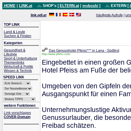
HOME
|
LINK.at
.::. SHOP's [
ELTERN.at
|
myboshi
]
.::. EXTERN [
link.odl.at
häufigste Aufrufe
|
uns
TOP LINK
Land & Leute
Suchen & Finden
Kategorien
Gesundheit &
Das Genusshotel Pfeiss*** in Lana - Südtirol
Lifestyle
http://www.pfeiss.com/
Sport & Unterhaltung
Eingebettet in einen großen 
Themenlinks
Wirtschaft & Politik
Hotel Pfeiss am Fuße der bel
Wissen & Technik
SPEED LINK
Umgeben von den Gipfeln der 
Ausgangspunkt für einen Fami
weitere Funktionen
Unternehmungslustige Aktivur
Link vorschlagen
Genussurlauber, die besonder
COVER-Domain
Freibad schätzen.