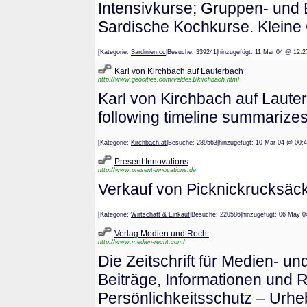
Intensivkurse; Gruppen- und 
Sardische Kochkurse. Kleine
[Kategorie:
Sardinien.cc
|Besuche: 339241|hinzugefügt: 11 Mar 04 @
Karl von Kirchbach auf Lauterbach
http://www.geocities.com/veldes1/kirchbach.html
Karl von Kirchbach auf Laut
following timeline summarizes
[Kategorie:
Kirchbach.at
|Besuche: 289563|hinzugefügt: 10 Mar 04 @
Present Innovations
http://www.present-innovations.de
Verkauf von Picknickrucksäck
[Kategorie:
Wirtschaft & Einkauf
|Besuche: 220586|hinzugefügt: 06 M
Verlag Medien und Recht
http://www.medien-recht.com/
Die Zeitschrift für Medien- un
Beiträge, Informationen und
Persönlichkeitsschutz – Urh