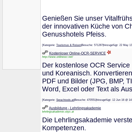
Genießen Sie unser Vitalfrü
der innovativen Küche von C
Genusshotels Pfeiss.
[Kategorie:
Tourismus & Reisen
|Besuche: 571287|hinzugefügt: 22 M
Kostenloser Online-OCR-SERVICE
http://www.onlineocr.net/
Der kostenlose OCR Service u
und Koreanisch. Konvertieren
PDF und Bilder (JPG, BMP, TI
Word, Excel oder Text als Au
[Kategorie:
Sprachtools.at
|Besuche: 470551|hinzugefügt: 12 Jun 16 
Ausbildung - Lehrlingsakademie
lehrlingsakademie.cbyc.at
Die Lehrlingsakademie versteh
Kompetenzen.