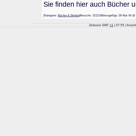
Sie finden hier auch Bücher 
[Kategorie:
Bücher & Skripte
|Besuche: 321219|hinzugefügt: 09 Mar 0
Zeitzone GMT
+
1
| 07:55 | Ansch