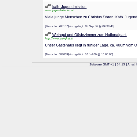
kath. Jugendmission
www.jugendmission.at
Viele junge Menschen zu Christus führen! Kath. Jugen
[Besuche: 706157|hinzugefügt: 05 Sep 06 @ 09:38:40] ...
Weingut und Gästezimmer zum Nationalpark
http://www.gangl.at.tt
Unser Gästehaus liegt in ruhiger Lage, ca. 400m vom Or
[Besuche: 688009|hinzugefügt: 10 Jul 06 @ 15:00:00] ...
Zeitzone GMT
+
1
| 04:15 | Ansch