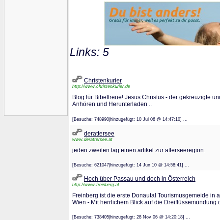
Links: 5
Christenkurier
http://www.christenkurier.de
Blog für Bibeltreue! Jesus Christus - der gekreuzigte u
Anhören und Herunterladen ..
[Besuche: 748990|hinzugefügt: 10 Jul 06 @ 14:47:10] ...
derattersee
www.derattersee.at
jeden zweiten tag einen artikel zur atterseeregion.
[Besuche: 621047|hinzugefügt: 14 Jun 10 @ 14:58:41] ...
Hoch über Passau und doch in Österreich
http://www.freinberg.at
Freinberg ist die erste Donautal Tourismusgemeide in
Wien - Mit herrlichem Blick auf die Dreiflüssemündung 
[Besuche: 738405|hinzugefügt: 28 Nov 06 @ 14:20:18] ...