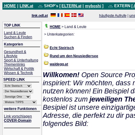
HOME
|
LINK.at
.::. SHOP's [
ELTERN.at
|
myboshi
]
.::. EXTERN [
link.odl.at
häufigste Aufrufe
|
uns
TOP LINK
HOME
> Land & Leute
Land & Leute
> Unterkategorien:
Suchen & Finden
Kategorien
Echt Steirisch
Gesundheit &
Lifestyle
Rund um den Neusiedlersee
Sport & Unterhaltung
waldegg.at
Themenlinks
Wirtschaft & Politik
Wissen & Technik
Willkomen!
Open Source Proj
SPEED LINK
inspiriert: Wir möchten, das
nutzen können! Ein Beispiel d
kostenlos zum
jeweiligen Th
Besipiel ist unsere einzigartig
weitere Funktionen
Adresse, die perfekt zu dir pa
Link vorschlagen
COVER-Domain
folgendes Bild: