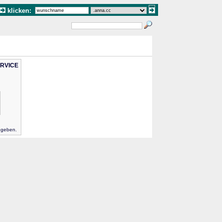
klicken:
ERVICE
egeben.