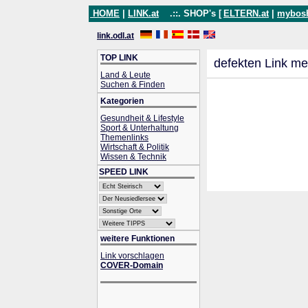
HOME
|
LINK.at
.::. SHOP's [
ELTERN.at
|
mybos
link.odl.at
TOP LINK
defekten Link me
Land & Leute
Suchen & Finden
Kategorien
Gesundheit & Lifestyle
Sport & Unterhaltung
Themenlinks
Wirtschaft & Politik
Wissen & Technik
SPEED LINK
weitere Funktionen
Link vorschlagen
COVER-Domain