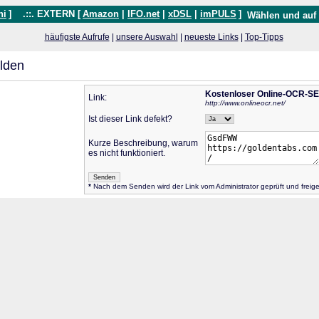
hi
]
.::. EXTERN [
Amazon
|
IFO.net
|
xDSL
|
imPULS
]
Wählen und auf
häufigste Aufrufe
|
unsere Auswahl
|
neueste Links
|
Top-Tipps
lden
Kostenloser Online-OCR-S
Link:
http://www.onlineocr.net/
Ist dieser Link defekt?
Kurze Beschreibung, warum
es nicht funktioniert.
*
Nach dem Senden wird der Link vom Administrator geprüft und freig