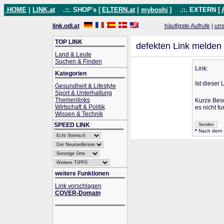
HOME
|
LINK.at
.::. SHOP's [
ELTERN.at
|
myboshi
]
.::. EXTERN [
link.odl.at
häufigste Aufrufe
|
uns
TOP LINK
defekten Link melden
Land & Leute
Suchen & Finden
Link:
Kategorien
Ist dieser 
Gesundheit & Lifestyle
Sport & Unterhaltung
Themenlinks
Kurze Bes
Wirtschaft & Politik
es nicht fu
Wissen & Technik
SPEED LINK
*
Nach dem Se
weitere Funktionen
Link vorschlagen
COVER-Domain